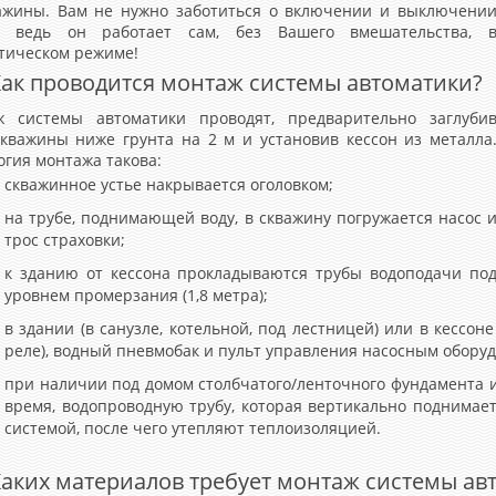
ажины. Вам не нужно заботиться o включении и выключени
а, ведь он работает сам, без Вашего вмешательства, 
тическом режиме!
ак проводится монтаж системы автоматики?
 системы автоматики проводят, предварительно заглуби
скважины ниже грунта на 2 м и установив кессон из металла
огия монтажа такова:
скважинное устье накрывается оголовком;
на трубе, поднимающей воду, в скважину погружается насос 
трос страховки;
к зданию от кессона прокладываются трубы водоподачи по
уровнем промерзания (1,8 метра);
в здании (в санузле, котельной, под лестницей) или в кесс
реле), водный пневмобак и пульт управления насосным оборуд
при наличии под домом столбчатого/ленточного фундамента и
время, водопроводную трубу, которая вертикально поднимает
системой, после чего утепляют теплоизоляцией.
аких материалов требует монтаж системы ав