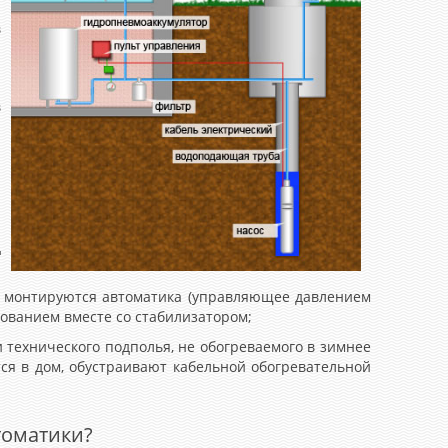
и
в
в
.
и
д
оне монтируются автоматика (управляющее давлением
ованием вместе со стабилизатором;
 технического подполья, не обогреваемого в зимнее
ся в дом, обустраивают кабельной обогревательной
томатики?