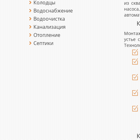
Колодцы
из скв
насос
Водоснабжение
автома
Водоочистка
К
Канализация
Монтаж
Отопление
устье 
Септики
Технол
К