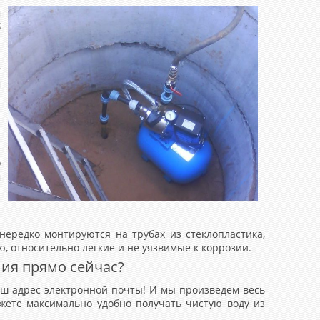
м
б
а
т
м
1
з
е
о
м
и
ередко монтируются на трубах из стеклопластика,
, относительно легкие и не уязвимые к коррозии.
ния прямо сейчас?
аш адрес электронной почты! И мы произведем весь
ожете максимально удобно получать чистую воду из