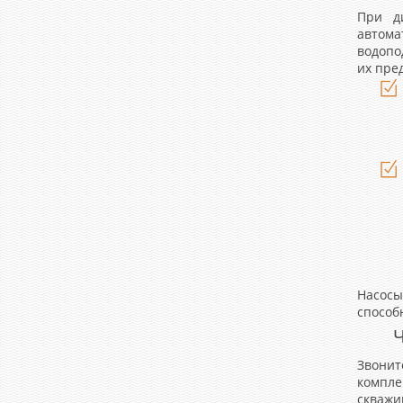
При д
автом
водопо
их пре
Насосы
способ
Ч
Звонит
компле
скважи