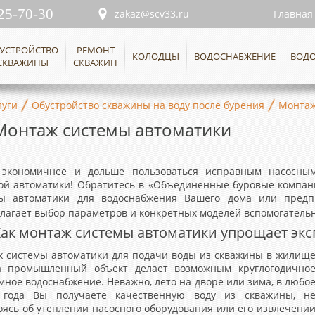
25-70-30
zakaz@scv33.ru
Главная
УСТРОЙСТВО
РЕМОНТ
КОЛОДЦЫ
ВОДОСНАБЖЕНИЕ
ВОД
СКВАЖИНЫ
СКВАЖИН
луги
Обустройство скважины на воду после бурения
Монтаж
Монтаж системы автоматики
 экономичнее и дольше пользоваться исправным насосным
ой автоматики! Обратитесь в «Объединенные буровые компан
ы автоматики для водоснабжения Вашего дома или предпр
лагает выбор параметров и конкретных моделей вспомогатель
Как монтаж системы автоматики упрощает эк
 системы автоматики для подачи воды из скважины в жилищ
а промышленный объект делает возможным круглогодично
мное водоснабжение. Неважно, лето на дворе или зима, в любо
 года Вы получаете качественную воду из скважины, н
оясь oб утеплении насосного оборудования или его извлечени