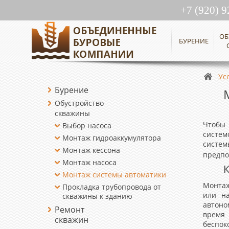
+7 (920) 9
ОБ
БУРЕНИЕ
Ус
Бурение
Обустройство
скважины
Чтобы
Выбор насоса
систем
Монтаж гидроаккумулятора
систем
Монтаж кессона
предпо
Монтаж насоса
Монтаж системы автоматики
Монтаж
Прокладка трубопровода от
или н
скважины к зданию
автоно
Ремонт
время
скважин
беспок