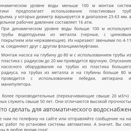
инамическом уровне воды меньше 100 м монтаж систе
атики предполагает использование пластиковых тру
дъема, у которых диаметр варьируется в диапазоне 23-63 мм, 
дельное рабочее давление составляет 16 атм.
При динамическом уровне воды больше 100 м использую
трубы водоподъема из металла (черные, с цинковы
покрытием или нержавеющие). Их нарезают звеньями по 4-1
м, соединяют друг с другом фланцами/муфтами.
Монтаж насоса на глубину до 80 м с использованием трубы и
пластика с радиусом до 20 мм приводится вручную. Опускани
насосного оборудования на трубах из пластика большег
радиуса, на трубах из металла и на глубины больше 80 
проводится с использованием лебедки, автокрана 
манипулятора.
 более производительные (перекачивающие свыше 20 м3/ч) н
ных служить свыше 50 лет. Они отличаются высокой прочностью
то сделать для автоматического водоснабже
е нам по телефону на сайте или отправляйте сообщение на н
кс работ по установке системы автоматики. А значит, Вы см
ны в любое время года!