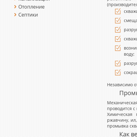
(производител
Отопление
скваж
Септики
смеща
разру
скваж
возни
воду;
разру
сокра
Независимо о
Промы
Механическа
проводится с
Химическая 
ржавчину, ил
промывка скв
Как в