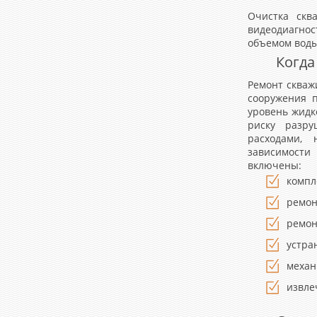
Очистка скв
видеодиагно
объемом воды
Когда
Ремонт скваж
сооружения п
уровень жидк
риску разру
расходами, 
зависимости
включены:
компл
ремон
ремон
устра
механ
извле