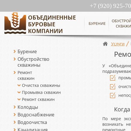
+7 (920) 925-7
ОБУСТРО
БУРЕНИЕ
СКВАЖ
Услуги
Бурение
Ремо
Обустройство
скважины
У «Объедин
подразумеваю
Ремонт
промы
скважин
Очистка скважины
очист
Промывка скважин
непос
Ремонт скважин
Колодцы
Когда
Водоснабжение
По мере экс
Водоочистка
возникать н
Канализация
ремонтные